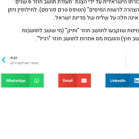
התושב החוזר יוכל לדרוש את הטבת המס דרך משכורתו הישראלית על ידי הצגת "תעודת תושב חוזר 6 שנים"
הרה לרשות המיסים" (הטופס טרם פורסם). לחילופין ניתן
אינה חלה על שליח של מדינת ישראל.
וינות שנקבעו לתושב חוזר "ותיק" (מי ששב לתושבות
הבא
החזרי מס לשכירים
WhatsApp
Email
LinkedIn