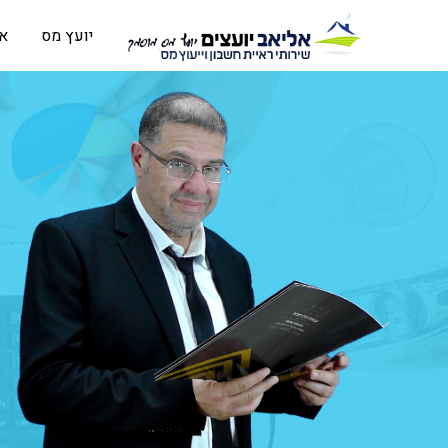
יועץ מס
או