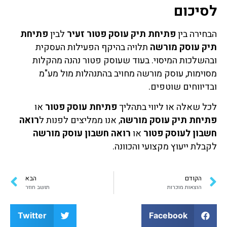
לסיכום
הבחירה בין
פתיחת תיק עוסק פטור זעיר
לבין
פתיחת
תיק עוסק מורשה
תלויה בהיקף הפעילות העסקית
ובהשלכות המיסוי. בעוד שעוסק פטור נהנה מהקלות
מסוימות, עוסק מורשה מחויב בהתנהלות מול מע"מ
ובדיווחים שוטפים.
לכל שאלה או ליווי בתהליך
פתיחת עוסק פטור
או
פתיחת תיק עוסק מורשה
, אנו ממליצים לפנות ל
רואה
חשבון לעוסק פטור
או
רואה חשבון עוסק מורשה
לקבלת ייעוץ מקצועי והכוונה.
הקודם
הבא
הוצאות מוכרות
תושב חוזר
Twitter
Facebook