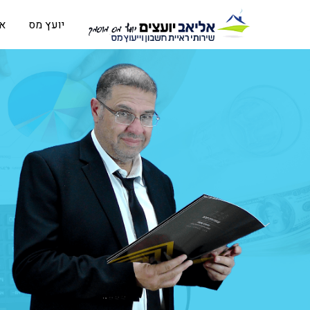
יועץ מס
או